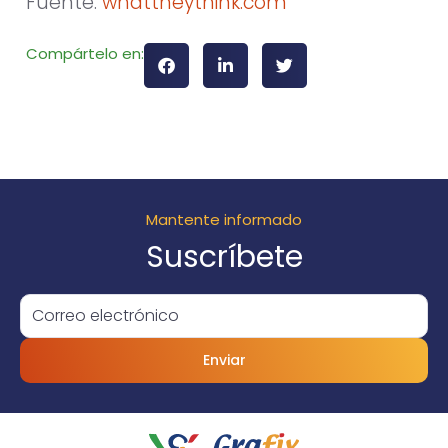
Fuente:
whattheythink.com
Compártelo en:
Mantente informado
Suscríbete
Enviar