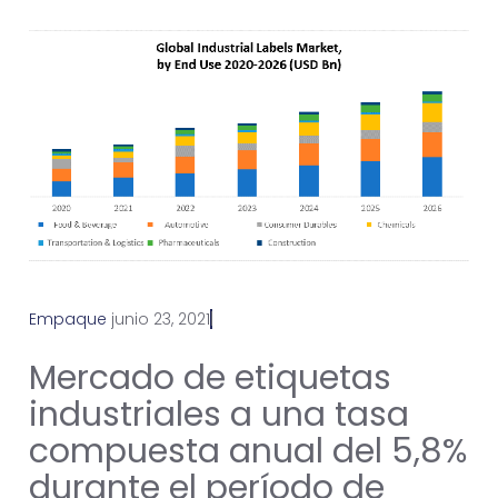
Empaque
j
u
n
i
o
2
3
,
2
0
2
1
Mercado de etiquetas
industriales a una tasa
compuesta anual del 5,8%
durante el período de