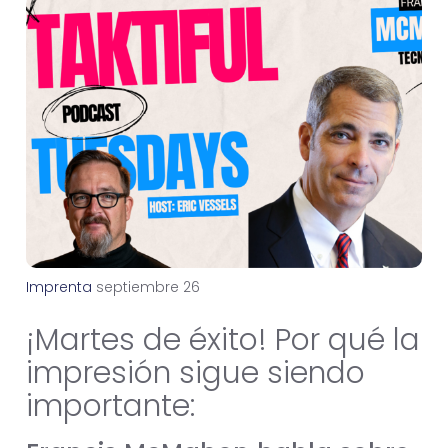
Imprenta
s
e
p
t
i
e
m
b
r
e
2
6
,
2
0
2
5
¡Martes de éxito! Por qué la
impresión sigue siendo
importante: