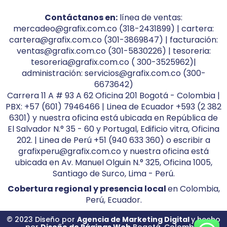
Contáctanos en:
línea de ventas:
mercadeo@grafix.com.co (318-2431899) | cartera:
cartera@grafix.com.co (301-3869847) | facturación:
ventas@grafix.com.co (301-5830226) | tesoreria:
tesoreria@grafix.com.co ( 300-3525962)|
administración: servicios@grafix.com.co (300-
6673642)
Carrera 11 A # 93 A 62 Oficina 201 Bogotá - Colombia |
PBX: +57 (601) 7946466 | Linea de Ecuador +593 (2 382
6301) y nuestra oficina está ubicada en República de
El Salvador N.° 35 - 60 y Portugal, Edificio vitra, Oficina
202. | Linea de Perú +51 (940 633 360) o escribir a
grafixperu@grafix.com.co y nuestra oficina está
ubicada en Av. Manuel Olguin N.° 325, Oficina 1005,
Santiago de Surco, Lima - Perú.
Cobertura regional y presencia local
en Colombia,
Perú, Ecuador.
© 2023 Diseño por
Agencia de Marketing Digital
y hecho