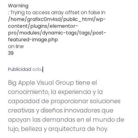
Warning
: Trying to access array offset on false in
/home/grafixc0m4sd/public_html/wp-
content/plugins/elementor-
pro/modules/dynamic-tags/tags/post-
featured-image.php
on line
39
Publicidad
o
c
t
u
b
r
e
1
9
,
2
0
1
7
Big Apple Visual Group tiene el
conocimiento, la experiencia y la
capacidad de proporcionar soluciones
creativas y diseños innovadores que
apoyan las demandas en el mundo de
lujo, belleza y arquitectura de hoy.