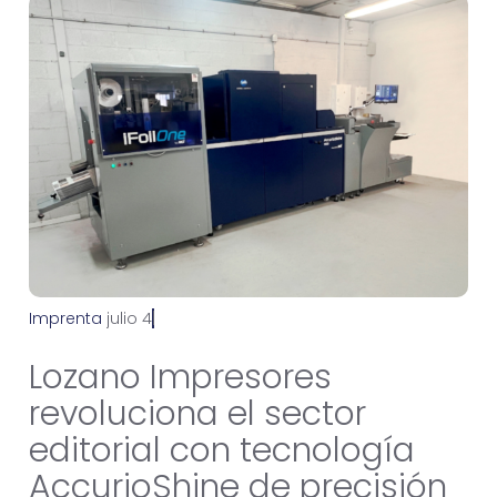
Imprenta
j
u
l
i
o
4
,
2
0
2
6
Lozano Impresores
revoluciona el sector
editorial con tecnología
AccurioShine de precisión