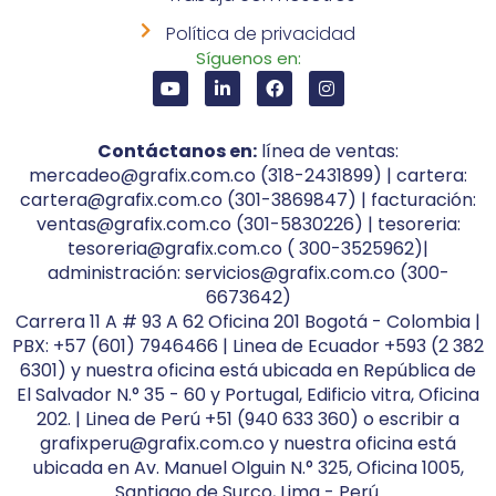
Política de privacidad
Síguenos en:
Contáctanos en:
línea de ventas:
mercadeo@grafix.com.co (318-2431899) | cartera:
cartera@grafix.com.co (301-3869847) | facturación:
ventas@grafix.com.co (301-5830226) | tesoreria:
tesoreria@grafix.com.co ( 300-3525962)|
administración: servicios@grafix.com.co (300-
6673642)
Carrera 11 A # 93 A 62 Oficina 201 Bogotá - Colombia |
PBX: +57 (601) 7946466 | Linea de Ecuador +593 (2 382
6301) y nuestra oficina está ubicada en República de
El Salvador N.° 35 - 60 y Portugal, Edificio vitra, Oficina
202. | Linea de Perú +51 (940 633 360) o escribir a
grafixperu@grafix.com.co y nuestra oficina está
ubicada en Av. Manuel Olguin N.° 325, Oficina 1005,
Santiago de Surco, Lima - Perú.