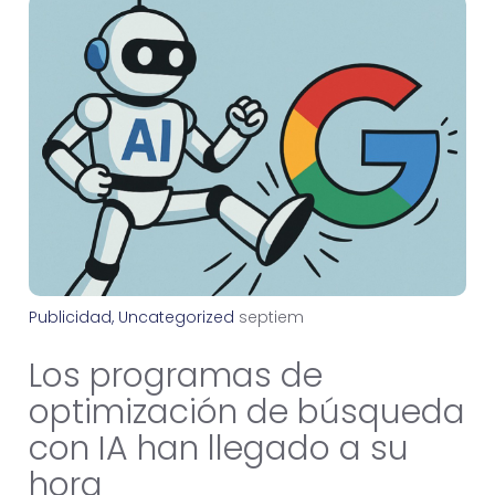
Publicidad
,
Uncategorized
s
e
p
t
i
e
m
b
r
e
4
,
2
0
2
5
Los programas de
optimización de búsqueda
con IA han llegado a su
hora