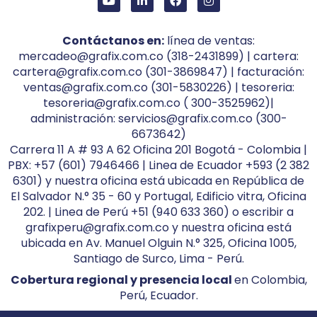
Contáctanos en:
línea de ventas:
mercadeo@grafix.com.co (318-2431899) | cartera:
cartera@grafix.com.co (301-3869847) | facturación:
ventas@grafix.com.co (301-5830226) | tesoreria:
tesoreria@grafix.com.co ( 300-3525962)|
administración: servicios@grafix.com.co (300-
6673642)
Carrera 11 A # 93 A 62 Oficina 201 Bogotá - Colombia |
PBX: +57 (601) 7946466 | Linea de Ecuador +593 (2 382
6301) y nuestra oficina está ubicada en República de
El Salvador N.° 35 - 60 y Portugal, Edificio vitra, Oficina
202. | Linea de Perú +51 (940 633 360) o escribir a
grafixperu@grafix.com.co y nuestra oficina está
ubicada en Av. Manuel Olguin N.° 325, Oficina 1005,
Santiago de Surco, Lima - Perú.
Cobertura regional y presencia local
en Colombia,
Perú, Ecuador.