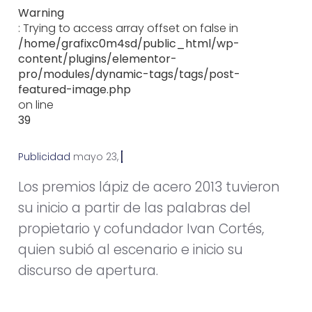
Warning
: Trying to access array offset on false in
/home/grafixc0m4sd/public_html/wp-
content/plugins/elementor-
pro/modules/dynamic-tags/tags/post-
featured-image.php
on line
39
Publicidad
m
a
y
o
2
3
,
2
0
1
3
Los premios lápiz de acero 2013 tuvieron
su inicio a partir de las palabras del
propietario y cofundador Ivan Cortés,
quien subió al escenario e inicio su
discurso de apertura.