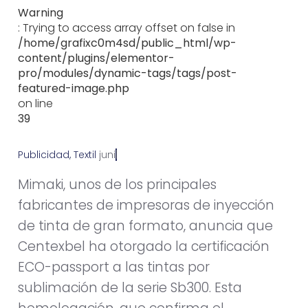
Warning
: Trying to access array offset on false in
/home/grafixc0m4sd/public_html/wp-
content/plugins/elementor-
pro/modules/dynamic-tags/tags/post-
featured-image.php
on line
39
Publicidad
,
Textil
j
u
n
i
o
1
1
,
2
0
1
3
Mimaki, unos de los principales
fabricantes de impresoras de inyección
de tinta de gran formato, anuncia que
Centexbel ha otorgado la certificación
ECO-passport a las tintas por
sublimación de la serie Sb300. Esta