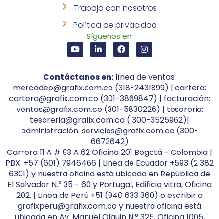
Trabaja con nosotros
Política de privacidad
Síguenos en:
Contáctanos en:
línea de ventas:
mercadeo@grafix.com.co (318-2431899) | cartera:
cartera@grafix.com.co (301-3869847) | facturación:
ventas@grafix.com.co (301-5830226) | tesoreria:
tesoreria@grafix.com.co ( 300-3525962)|
administración: servicios@grafix.com.co (300-
6673642)
Carrera 11 A # 93 A 62 Oficina 201 Bogotá - Colombia |
PBX: +57 (601) 7946466 | Linea de Ecuador +593 (2 382
6301) y nuestra oficina está ubicada en República de
El Salvador N.° 35 - 60 y Portugal, Edificio vitra, Oficina
202. | Linea de Perú +51 (940 633 360) o escribir a
grafixperu@grafix.com.co y nuestra oficina está
ubicada en Av. Manuel Olguin N.° 325, Oficina 1005,