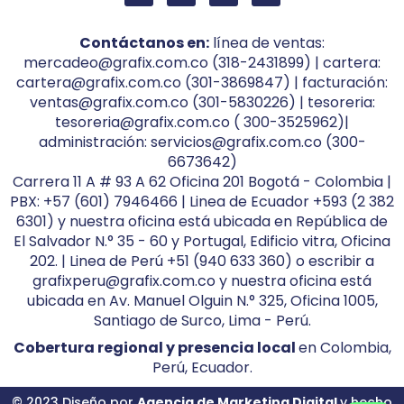
Contáctanos en:
línea de ventas:
mercadeo@grafix.com.co (318-2431899) | cartera:
cartera@grafix.com.co (301-3869847) | facturación:
ventas@grafix.com.co (301-5830226) | tesoreria:
tesoreria@grafix.com.co ( 300-3525962)|
administración: servicios@grafix.com.co (300-
6673642)
Carrera 11 A # 93 A 62 Oficina 201 Bogotá - Colombia |
PBX: +57 (601) 7946466 | Linea de Ecuador +593 (2 382
6301) y nuestra oficina está ubicada en República de
El Salvador N.° 35 - 60 y Portugal, Edificio vitra, Oficina
202. | Linea de Perú +51 (940 633 360) o escribir a
grafixperu@grafix.com.co y nuestra oficina está
ubicada en Av. Manuel Olguin N.° 325, Oficina 1005,
Santiago de Surco, Lima - Perú.
Cobertura regional y presencia local
en Colombia,
Perú, Ecuador.
© 2023 Diseño por
Agencia de Marketing Digital
y hecho