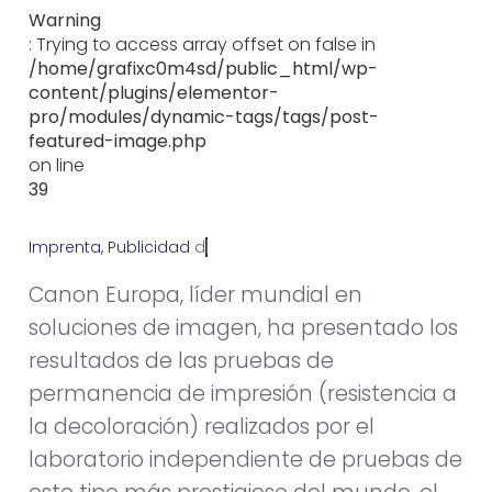
Warning
: Trying to access array offset on false in
/home/grafixc0m4sd/public_html/wp-
content/plugins/elementor-
pro/modules/dynamic-tags/tags/post-
featured-image.php
on line
39
Imprenta
,
Publicidad
d
i
c
i
e
m
b
r
e
2
8
,
2
0
1
0
Canon Europa, líder mundial en
soluciones de imagen, ha presentado los
resultados de las pruebas de
permanencia de impresión (resistencia a
la decoloración) realizados por el
laboratorio independiente de pruebas de