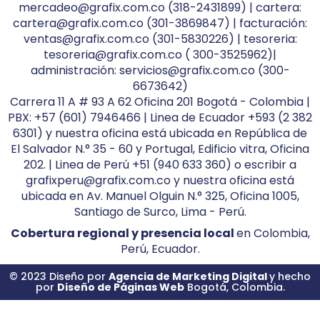
mercadeo@grafix.com.co (318-2431899) | cartera:
cartera@grafix.com.co (301-3869847) | facturación:
ventas@grafix.com.co (301-5830226) | tesoreria:
tesoreria@grafix.com.co ( 300-3525962)|
administración: servicios@grafix.com.co (300-
6673642)
Carrera 11 A # 93 A 62 Oficina 201 Bogotá - Colombia |
PBX: +57 (601) 7946466 | Linea de Ecuador +593 (2 382
6301) y nuestra oficina está ubicada en República de
El Salvador N.° 35 - 60 y Portugal, Edificio vitra, Oficina
202. | Linea de Perú +51 (940 633 360) o escribir a
grafixperu@grafix.com.co y nuestra oficina está
ubicada en Av. Manuel Olguin N.° 325, Oficina 1005,
Santiago de Surco, Lima - Perú.
Cobertura regional y presencia local
en Colombia,
Perú, Ecuador.
© 2023 Diseño por
Agencia de Marketing Digital
y hecho
por
Diseño de Páginas Web
Bogotá, Colombia.