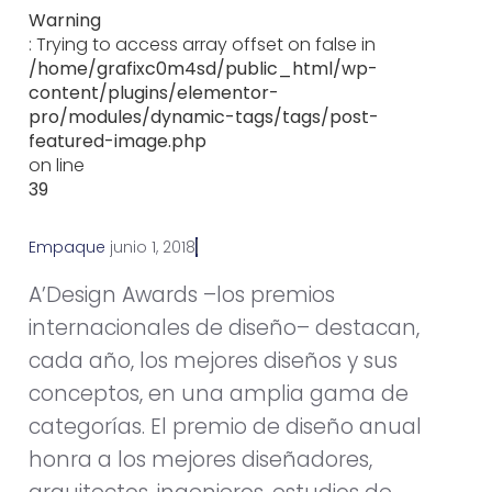
Warning
: Trying to access array offset on false in
/home/grafixc0m4sd/public_html/wp-
content/plugins/elementor-
pro/modules/dynamic-tags/tags/post-
featured-image.php
on line
39
Empaque
j
u
n
i
o
1
,
2
0
1
8
A’Design Awards –los premios
internacionales de diseño– destacan,
cada año, los mejores diseños y sus
conceptos, en una amplia gama de
categorías. El premio de diseño anual
honra a los mejores diseñadores,