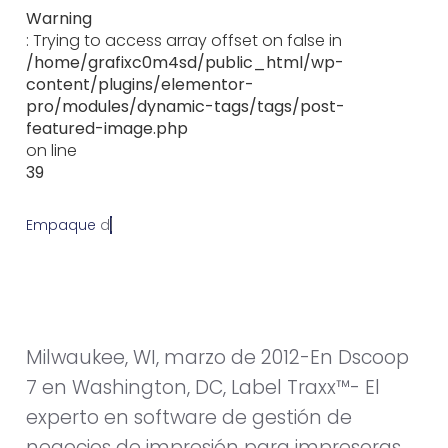
Warning
: Trying to access array offset on false in
/home/grafixc0m4sd/public_html/wp-
content/plugins/elementor-
pro/modules/dynamic-tags/tags/post-
featured-image.php
on line
39
Empaque
d
i
c
i
e
m
b
r
e
1
0
,
2
0
1
3
Milwaukee, WI, marzo de 2012-En Dscoop
7 en Washington, DC, Label Traxx™- El
experto en software de gestión de
negocios de impresión para impresoras