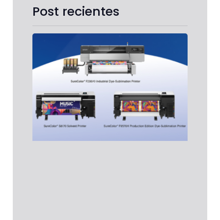
Post recientes
Comu
de pr
impr
Epso
SureC
S8170
y F95
ganan
prem
PRINT
Unite
Pinna
Las i
Epso
SureC
S8170
Leer 