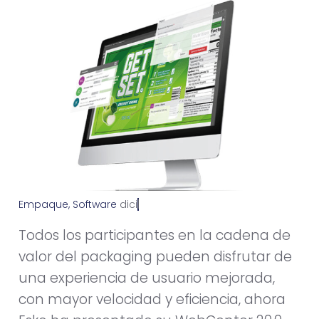
Empaque
,
Software
d
i
c
i
e
m
b
r
e
1
0
,
2
0
2
0
Todos los participantes en la cadena de
valor del packaging pueden disfrutar de
una experiencia de usuario mejorada,
con mayor velocidad y eficiencia, ahora