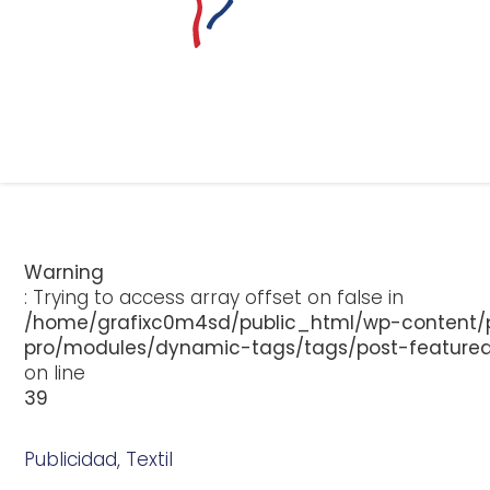
Warning
: Trying to access array offset on false in
/home/grafixc0m4sd/public_html/wp-content/p
pro/modules/dynamic-tags/tags/post-feature
on line
39
Publicidad
,
Textil
j
u
n
i
o
1
2
,
2
0
1
3