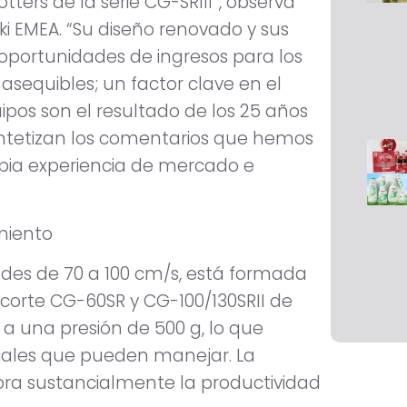
tters de la serie CG-SRIII”, observa
i EMEA. “Su diseño renovado y sus
oportunidades de ingresos para los
asequibles; un factor clave en el
pos son el resultado de los 25 años
intetizan los comentarios que hemos
opia experiencia de mercado e
miento
ades de 70 a 100 cm/s, está formada
 corte CG-60SR y CG-100/130SRII de
 a una presión de 500 g, lo que
les que pueden manejar. La
ora sustancialmente la productividad