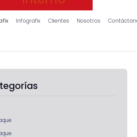
afix
Infografix
Clientes
Nosotros
Contáctan
tegorías
aque
aque