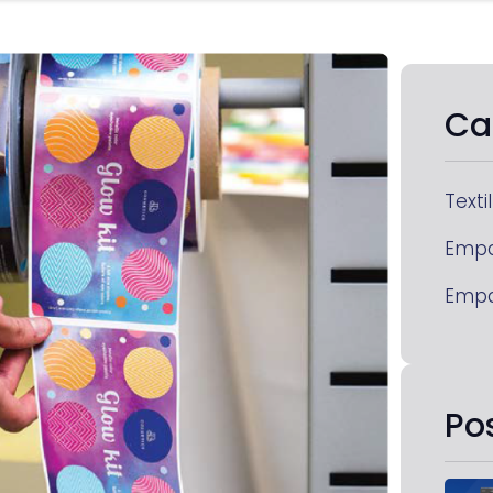
Ca
Textil
Emp
Emp
Po