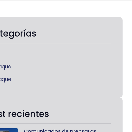
tegorías
aque
aque
st recientes
Comunicados de prensaLas