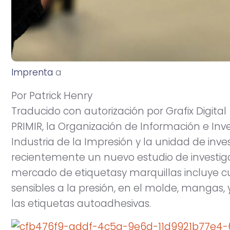
Imprenta
a
b
r
i
l
1
7
,
2
0
1
5
Por Patrick Henry
Traducido con autorización por Grafix Digital
PRIMIR, la Organización de Información e Inv
Industria de la Impresión y la unidad de inve
recientemente un nuevo estudio de investigac
mercado de etiquetasy marquillas incluye cu
sensibles a la presión, en el molde, mangas
las etiquetas autoadhesivas.