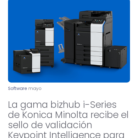
Software
m
a
y
o
2
9
,
2
0
2
6
La gama bizhub i-Series
de Konica Minolta recibe el
sello de validación
Keypoint Intelligence para