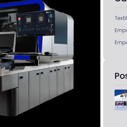
Textil
Emp
Emp
Po