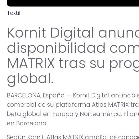
Textil
j
u
n
i
o
1
3
,
2
0
2
6
Kornit Digital anun
disponibilidad com
MATRIX tras su pr
global.
BARCELONA, España — Kornit Digital anunció e
comercial de su plataforma Atlas MATRIX tra
beta global en Europa y Norteamérica. El anu
en Barcelona.
Según Kornit, Atlas MATRIX amplía las capa