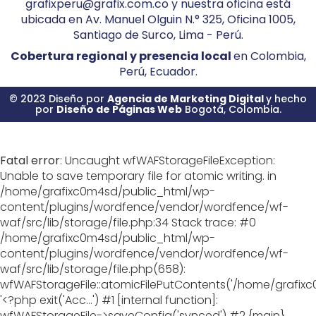
grafixperu@grafix.com.co y nuestra oficina está
ubicada en Av. Manuel Olguin N.° 325, Oficina 1005,
Santiago de Surco, Lima - Perú.
Cobertura regional y presencia local
en Colombia,
Perú, Ecuador.
© 2023 Diseño por
Agencia de Marketing Digital
y hecho
por
Diseño de Páginas Web
Bogotá, Colombia.
Fatal error
: Uncaught wfWAFStorageFileException:
Unable to save temporary file for atomic writing. in
/home/grafixc0m4sd/public_html/wp-
content/plugins/wordfence/vendor/wordfence/wf-
waf/src/lib/storage/file.php:34 Stack trace: #0
/home/grafixc0m4sd/public_html/wp-
content/plugins/wordfence/vendor/wordfence/wf-
waf/src/lib/storage/file.php(658):
wfWAFStorageFile::atomicFilePutContents('/home/grafixc0m
'<?php exit('Acc...') #1 [internal function]:
wfWAFStorageFile->saveConfig('synced') #2 {main}