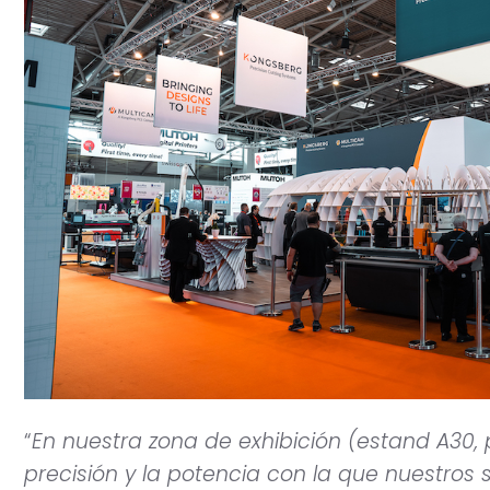
“
En nuestra zona de exhibición (estand A30,
precisión y la potencia con la que nuestros