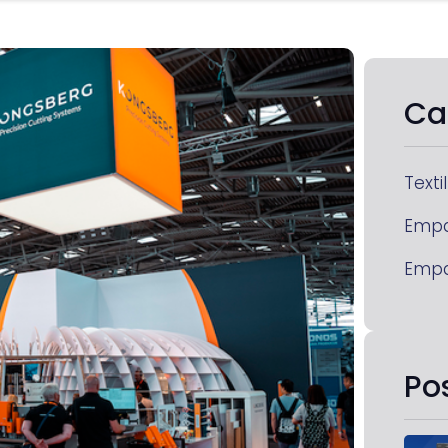
Ca
Textil
Emp
Emp
Po