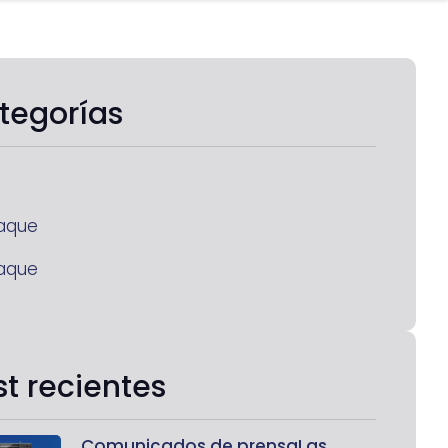
tegorías
aque
aque
st recientes
Comunicados de prensaLas