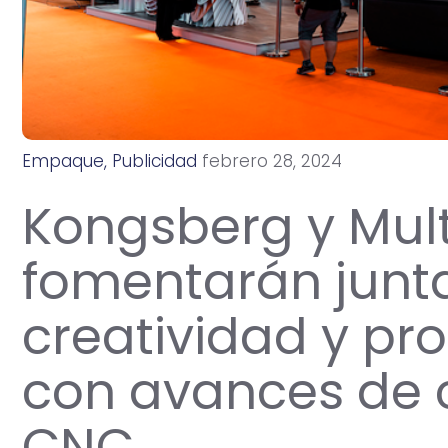
Empaque
,
Publicidad
f
e
b
r
e
r
o
2
8
,
2
0
2
4
Kongsberg y Mu
fomentarán junta
creatividad y pr
con avances de c
CNC