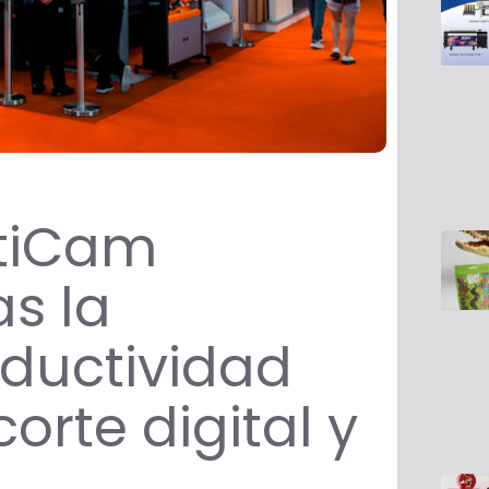
ltiCam
s la
oductividad
orte digital y