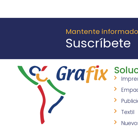
Mantente informad
Suscríbete
Soluc
Impre
Empa
Public
Textil
Nuevo