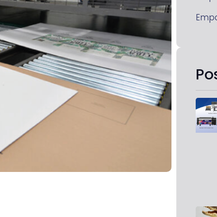
Emp
Po