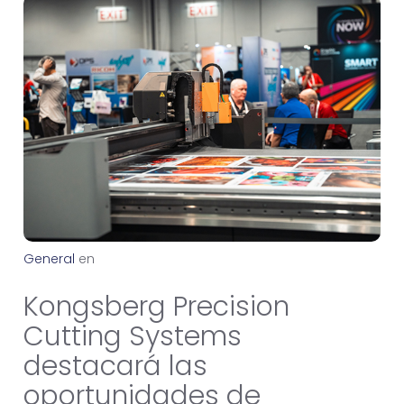
General
e
n
e
r
o
1
0
,
2
0
2
6
Kongsberg Precision
Cutting Systems
destacará las
oportunidades de