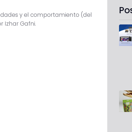
Po
edades y el comportamiento (del
r Izhar Gafni.