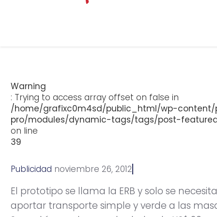
Warning
: Trying to access array offset on false in
/home/grafixc0m4sd/public_html/wp-content/p
pro/modules/dynamic-tags/tags/post-feature
on line
39
Publicidad
n
o
v
i
e
m
b
r
e
2
6
,
2
0
1
2
El prototipo se llama la ERB y solo se necesi
aportar transporte simple y verde a las mas