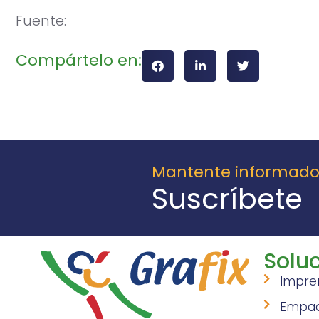
Fuente:
Compártelo en:
Mantente informad
Suscríbete
Soluc
Impre
Empa