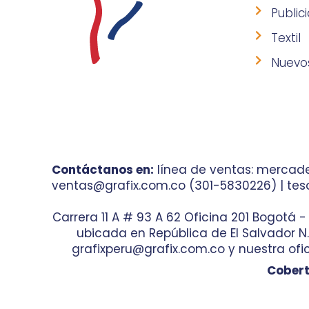
Public
Textil
Nuevo
Contáctanos en:
línea de ventas: mercade
ventas@grafix.com.co (301-5830226) | teso
Carrera 11 A # 93 A 62 Oficina 201 Bogotá 
ubicada en República de El Salvador N.° 
grafixperu@grafix.com.co y nuestra ofic
Cobert