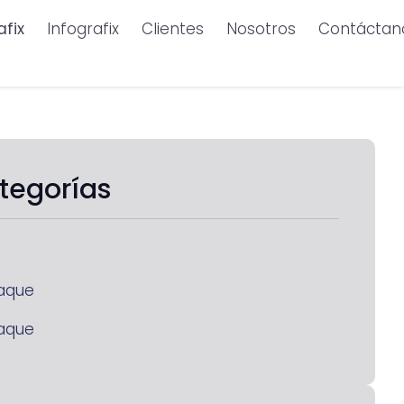
afix
Infografix
Clientes
Nosotros
Contáctan
tegorías
aque
aque