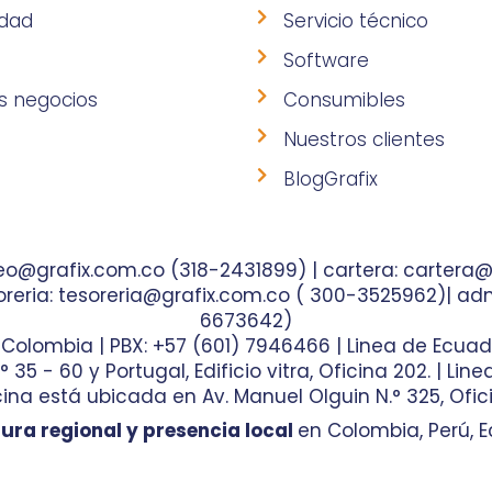
idad
Servicio técnico
Software
s negocios
Consumibles
Nuestros clientes
BlogGrafix
o@grafix.com.co (318-2431899) | cartera: cartera@
reria: tesoreria@grafix.com.co ( 300-3525962)| adm
6673642)
- Colombia | PBX: +57 (601) 7946466 | Linea de Ecuad
35 - 60 y Portugal, Edificio vitra, Oficina 202. | Lin
ina está ubicada en Av. Manuel Olguin N.° 325, Ofici
ura regional y presencia local
en Colombia, Perú, E