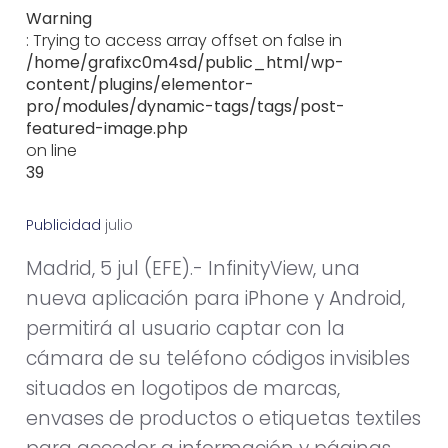
Warning
: Trying to access array offset on false in
/home/grafixc0m4sd/public_html/wp-
content/plugins/elementor-
pro/modules/dynamic-tags/tags/post-
featured-image.php
on line
39
Publicidad
j
u
l
i
o
6
,
2
0
1
2
Madrid, 5 jul (EFE).- InfinityView, una
nueva aplicación para iPhone y Android,
permitirá al usuario captar con la
cámara de su teléfono códigos invisibles
situados en logotipos de marcas,
envases de productos o etiquetas textiles