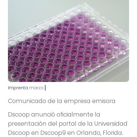
Imprenta
m
a
r
z
o
2
6
,
2
0
1
4
Comunicado de la empresa emisora
Dscoop anunció oficialmente la
presentación del portal de la Universidad
Dscoop en Dscoop9 en Orlando, Florida.