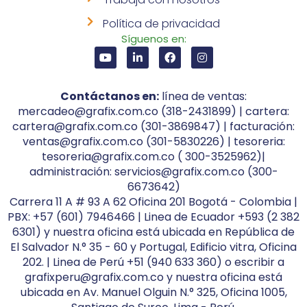
Política de privacidad
Síguenos en:
Contáctanos en:
línea de ventas:
mercadeo@grafix.com.co (318-2431899) | cartera:
cartera@grafix.com.co (301-3869847) | facturación:
ventas@grafix.com.co (301-5830226) | tesoreria:
tesoreria@grafix.com.co ( 300-3525962)|
administración: servicios@grafix.com.co (300-
6673642)
Carrera 11 A # 93 A 62 Oficina 201 Bogotá - Colombia |
PBX: +57 (601) 7946466 | Linea de Ecuador +593 (2 382
6301) y nuestra oficina está ubicada en República de
El Salvador N.° 35 - 60 y Portugal, Edificio vitra, Oficina
202. | Linea de Perú +51 (940 633 360) o escribir a
grafixperu@grafix.com.co y nuestra oficina está
ubicada en Av. Manuel Olguin N.° 325, Oficina 1005,