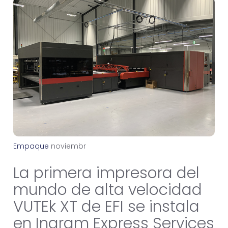
Empaque
n
o
v
i
e
m
b
r
e
9
,
2
0
2
2
La primera impresora del
mundo de alta velocidad
VUTEk XT de EFI se instala
en Ingram Express Services