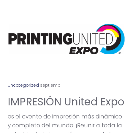
Uncategorized
s
e
p
t
i
e
m
b
r
e
7
,
2
0
2
4
IMPRESIÓN United Expo
es el evento de impresión más dinámico
y completo del mundo. ¡Reunir a toda la