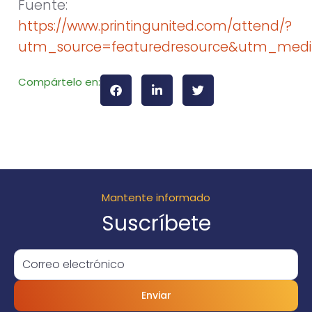
Fuente:
https://www.printingunited.com/attend/?
utm_source=featuredresource&utm_med
Compártelo en:
Mantente informado
Suscríbete
Enviar