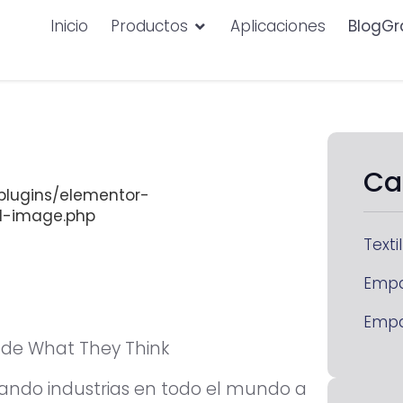
Inicio
Productos
Aplicaciones
BlogGr
Ca
lugins/elementor-
d-image.php
Textil
Emp
Emp
n de What They Think
lando industrias en todo el mundo a