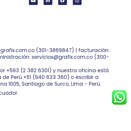
grafix.com.co (301-3869847) | facturación:
inistración: servicios@grafix.com.co (300-
or +593 (2 382 6301) y nuestra oficina está
ea de Perú +51 (940 633 360) o escribir a
na 1005, Santiago de Surco, Lima - Perú.
cuador.
nas Web
Bogotá, Colombia.