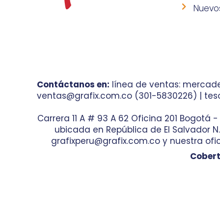
Nuevo
Contáctanos en:
línea de ventas: mercade
ventas@grafix.com.co (301-5830226) | teso
Carrera 11 A # 93 A 62 Oficina 201 Bogotá 
ubicada en República de El Salvador N.° 
grafixperu@grafix.com.co y nuestra ofic
Cobert
© 2023 Diseño por
Agencia