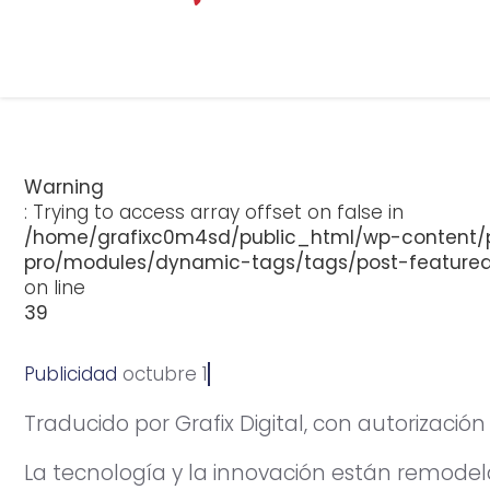
Warning
: Trying to access array offset on false in
/home/grafixc0m4sd/public_html/wp-content/p
pro/modules/dynamic-tags/tags/post-feature
on line
39
Publicidad
o
c
t
u
b
r
e
1
,
2
0
1
8
Traducido por Grafix Digital, con autorizació
La tecnología y la innovación están remode