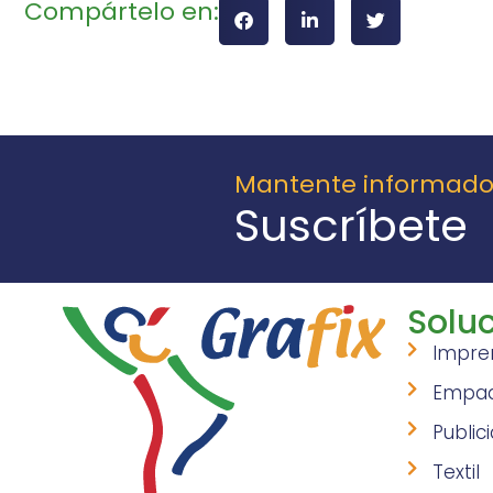
Compártelo en:
Mantente informad
Suscríbete
Soluc
Impre
Empa
Public
Textil