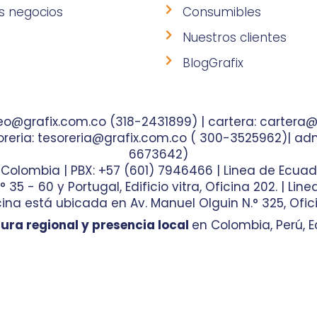
s negocios
Consumibles
Nuestros clientes
BlogGrafix
o@grafix.com.co (318-2431899) | cartera: cartera@
reria: tesoreria@grafix.com.co ( 300-3525962)| adm
6673642)
- Colombia | PBX: +57 (601) 7946466 | Linea de Ecuad
35 - 60 y Portugal, Edificio vitra, Oficina 202. | Lin
ina está ubicada en Av. Manuel Olguin N.° 325, Ofici
ura regional y presencia local
en Colombia, Perú, E
 de Marketing Digital
y hecho por
Diseño de Pági