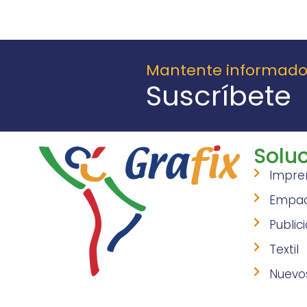
Mantente informad
Suscríbete
Soluc
Impre
Empa
Public
Textil
Nuevo