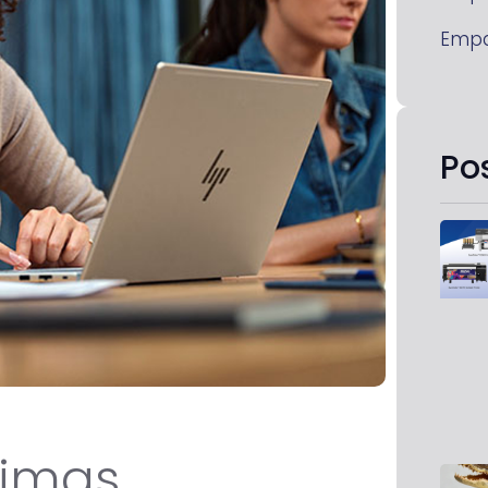
Emp
Po
timas