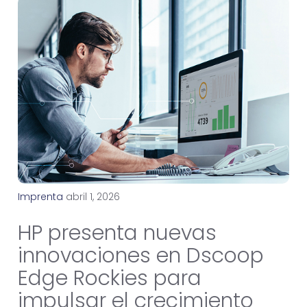
Imprenta
a
b
r
i
l
1
,
2
0
2
6
HP presenta nuevas
innovaciones en Dscoop
Edge Rockies para
impulsar el crecimiento