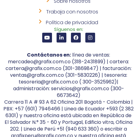
Sobre nosotros
Trabaja con nosotros
Política de privacidad
Síguenos en:
Contáctanos en:
línea de ventas:
mercadeo@grafix.com.co (318-2431899) | cartera:
cartera@grafix.com.co (301-3869847) | facturación:
ventas@grafix.com.co (301-5830226) | tesoreria:
tesoreria@grafix.com.co ( 300-3525962)|
administración: servicios@grafix.com.co (300-
6673642)
Carrera 11 A # 93 A 62 Oficina 201 Bogotá - Colombia |
PBX: +57 (601) 7946466 | Linea de Ecuador +593 (2 382
6301) y nuestra oficina está ubicada en República de
El Salvador N.° 35 - 60 y Portugal, Edificio vitra, Oficina
202. | Linea de Perú +51 (940 633 360) o escribir a
grafixperu@grafix.com.co y nuestra oficina está