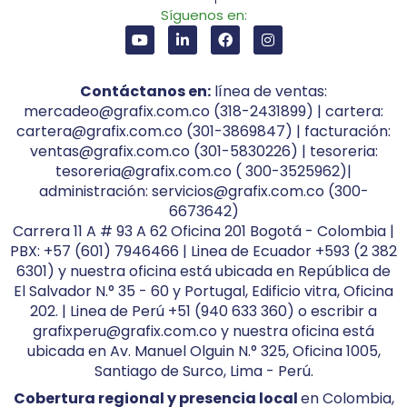
Síguenos en:
Contáctanos en:
línea de ventas:
mercadeo@grafix.com.co (318-2431899) | cartera:
cartera@grafix.com.co (301-3869847) | facturación:
ventas@grafix.com.co (301-5830226) | tesoreria:
tesoreria@grafix.com.co ( 300-3525962)|
administración: servicios@grafix.com.co (300-
6673642)
Carrera 11 A # 93 A 62 Oficina 201 Bogotá - Colombia |
PBX: +57 (601) 7946466 | Linea de Ecuador +593 (2 382
6301) y nuestra oficina está ubicada en República de
El Salvador N.° 35 - 60 y Portugal, Edificio vitra, Oficina
202. | Linea de Perú +51 (940 633 360) o escribir a
grafixperu@grafix.com.co y nuestra oficina está
ubicada en Av. Manuel Olguin N.° 325, Oficina 1005,
Santiago de Surco, Lima - Perú.
Cobertura regional y presencia local
en Colombia,