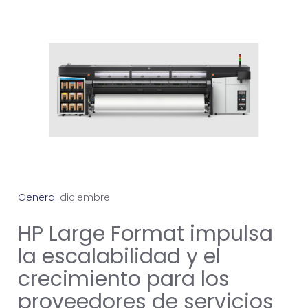
General
d
i
c
i
e
m
b
r
e
9
,
2
0
2
4
HP Large Format impulsa
la escalabilidad y el
crecimiento para los
proveedores de servicios