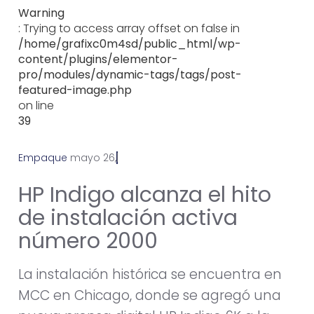
Warning
: Trying to access array offset on false in
/home/grafixc0m4sd/public_html/wp-
content/plugins/elementor-
pro/modules/dynamic-tags/tags/post-
featured-image.php
on line
39
Empaque
m
a
y
o
2
6
,
2
0
2
2
HP Indigo alcanza el hito
de instalación activa
número 2000
La instalación histórica se encuentra en
MCC en Chicago, donde se agregó una