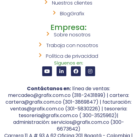
Nuestros clientes
BlogGrafix
Empresa:
Sobre nosotros
Trabaja con nosotros
Política de privacidad
Síguenos en:
Contáctanos en:
línea de ventas:
mercadeo@grafix.com.co (318-2431899) | cartera:
cartera@grafix.com.co (301-3869847) | facturación:
ventas@grafix.com.co (301-5830226) | tesoreria:
tesoreria@grafix.com.co ( 300-3525962)|
administración: servicios@grafix.com.co (300-
6673642)
Carrera 11 A # 93 A 62 Oficina 201 Bogotá - Colombia |