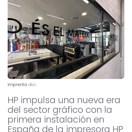
Imprenta
d
i
c
i
e
m
b
r
e
2
2
,
2
0
2
5
HP impulsa una nueva era
del sector gráfico con la
primera instalación en
España de la impresora HP