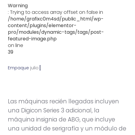
Warning
: Trying to access array offset on false in
/home/grafixc0m4sd/public_html/wp-
content/plugins/elementor-
pro/modules/dynamic-tags/tags/post-
featured-image.php
on line
39
Empaque
j
u
l
i
o
1
0
,
2
0
2
0
Las máquinas recién llegadas incluyen
una Digicon Series 3 adicional, la
máquina insignia de ABG, que incluye
una unidad de serigrafía y un módulo de