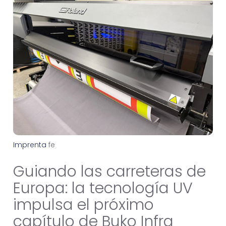
Imprenta
f
e
b
r
e
r
o
2
2
,
2
0
2
6
Guiando las carreteras de
Europa: la tecnología UV
impulsa el próximo
capítulo de Buko Infra