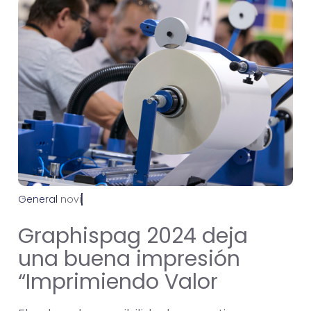
General
n
o
v
i
e
m
b
r
e
2
1
,
2
0
2
4
Graphispag 2024 deja
una buena impresión
“Imprimiendo Valor