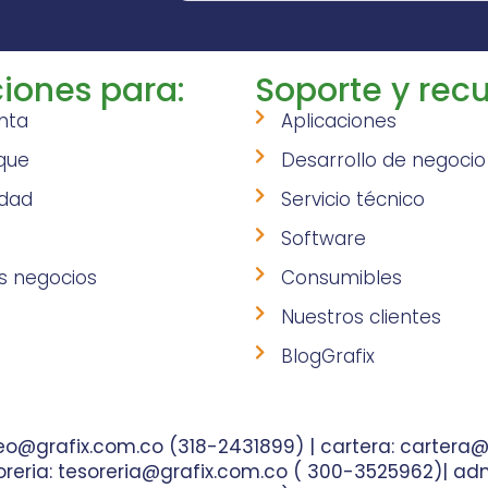
iones para:
Soporte y recu
nta
Aplicaciones
que
Desarrollo de negocio
idad
Servicio técnico
Software
s negocios
Consumibles
Nuestros clientes
BlogGrafix
o@grafix.com.co (318-2431899) | cartera: cartera@
reria: tesoreria@grafix.com.co ( 300-3525962)| adm