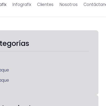
afix
Infografix
Clientes
Nosotros
Contáctan
tegorías
aque
aque