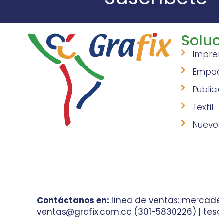
Soluc
Impre
Empa
Public
Textil
Nuevo
Contáctanos en:
línea de ventas: mercade
ventas@grafix.com.co (301-5830226) | teso