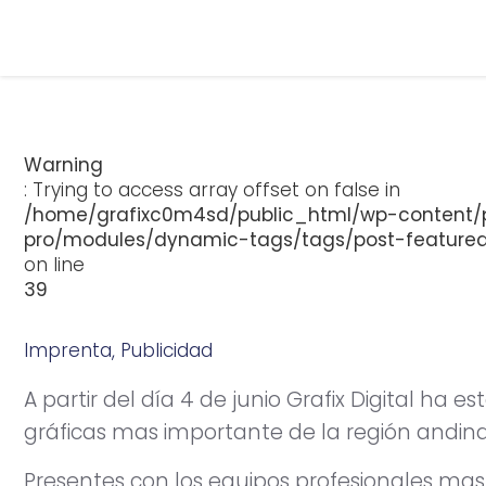
Warning
: Trying to access array offset on false in
/home/grafixc0m4sd/public_html/wp-content/p
pro/modules/dynamic-tags/tags/post-feature
on line
39
Imprenta
,
Publicidad
j
u
n
i
o
6
,
2
0
1
3
A partir del día 4 de junio Grafix Digital ha 
gráficas mas importante de la región andina
Presentes con los equipos profesionales mas