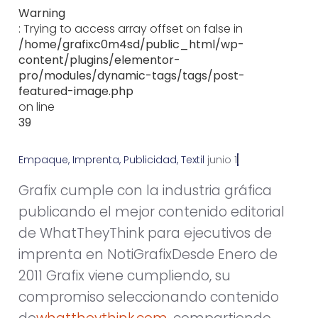
Warning
: Trying to access array offset on false in
/home/grafixc0m4sd/public_html/wp-
content/plugins/elementor-
pro/modules/dynamic-tags/tags/post-
featured-image.php
on line
39
Empaque
,
Imprenta
,
Publicidad
,
Textil
j
u
n
i
o
1
,
2
0
1
1
Grafix cumple con la industria gráfica
publicando el mejor contenido editorial
de WhatTheyThink para ejecutivos de
imprenta en NotiGrafixDesde Enero de
2011 Grafix viene cumpliendo, su
compromiso seleccionando contenido