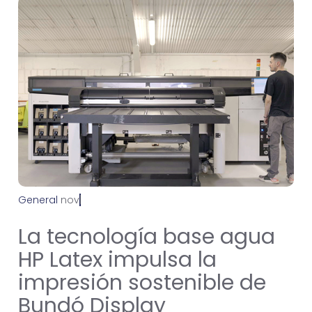
General
n
o
v
i
e
m
b
r
e
2
2
,
2
0
2
4
La tecnología base agua
HP Latex impulsa la
impresión sostenible de
Bundó Display