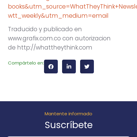
books&utm_source=WhatTheyThink+Newsl
wtt_weekly&utm_medium=email
Traducido y publicado en
www.grafix.com.co con autorizacion
de http://whattheythink.com
Compártelo en:
Mantente informado
Suscríbete