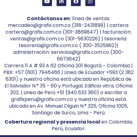
Contáctanos en:
línea de ventas:
mercadeo@grafix.com.co (318-2431899) | cartera:
cartera@grafix.com.co (301-3869847) | facturación:
ventas@grafix.com.co (301-5830226) | tesoreria:
tesoreria@grafix.com.co ( 300-3525962)|
administración: servicios@grafix.com.co (300-
6673642)
Carrera 11 A # 93 A 62 Oficina 201 Bogotá - Colombia |
PBX: +57 (601) 7946466 | Linea de Ecuador +593 (2 382
6301) y nuestra oficina está ubicada en República de
El Salvador N.° 35 - 60 y Portugal, Edificio vitra, Oficina
202. | Linea de Perú +51 (940 633 360) o escribir a
grafixperu@grafix.com.co y nuestra oficina está
ubicada en Av. Manuel Olguin N.° 325, Oficina 1005,
Santiago de Surco, Lima - Perú.
Cobertura regional y presencia local
en Colombia,
Perú, Ecuador.