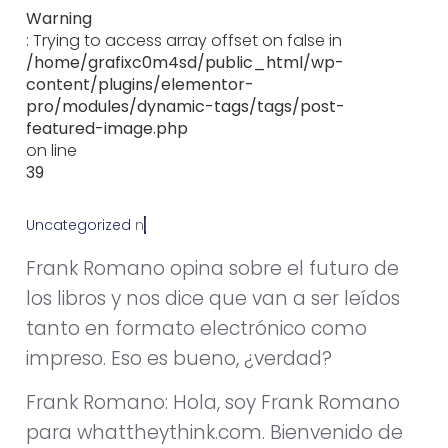
Warning
: Trying to access array offset on false in
/home/grafixc0m4sd/public_html/wp-
content/plugins/elementor-
pro/modules/dynamic-tags/tags/post-
featured-image.php
on line
39
Uncategorized
n
o
v
i
e
m
b
r
e
2
6
,
2
0
1
2
Frank Romano opina sobre el futuro de
los libros y nos dice que van a ser leídos
tanto en formato electrónico como
impreso. Eso es bueno, ¿verdad?
Frank Romano: Hola, soy Frank Romano
para whattheythink.com. Bienvenido de