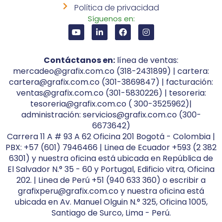
Política de privacidad
Síguenos en:
Contáctanos en:
línea de ventas:
mercadeo@grafix.com.co (318-2431899) | cartera:
cartera@grafix.com.co (301-3869847) | facturación:
ventas@grafix.com.co (301-5830226) | tesoreria:
tesoreria@grafix.com.co ( 300-3525962)|
administración: servicios@grafix.com.co (300-
6673642)
Carrera 11 A # 93 A 62 Oficina 201 Bogotá - Colombia |
PBX: +57 (601) 7946466 | Linea de Ecuador +593 (2 382
6301) y nuestra oficina está ubicada en República de
El Salvador N.° 35 - 60 y Portugal, Edificio vitra, Oficina
202. | Linea de Perú +51 (940 633 360) o escribir a
grafixperu@grafix.com.co y nuestra oficina está
ubicada en Av. Manuel Olguin N.° 325, Oficina 1005,
Santiago de Surco, Lima - Perú.