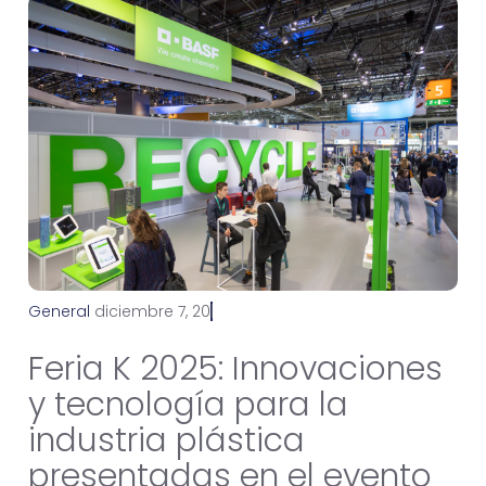
General
d
i
c
i
e
m
b
r
e
7
,
2
0
2
5
Feria K 2025: Innovaciones
y tecnología para la
industria plástica
presentadas en el evento