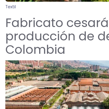
Textil
e
n
e
r
o
2
1
,
2
0
2
4
Fabricato cesará
producción de d
Colombia