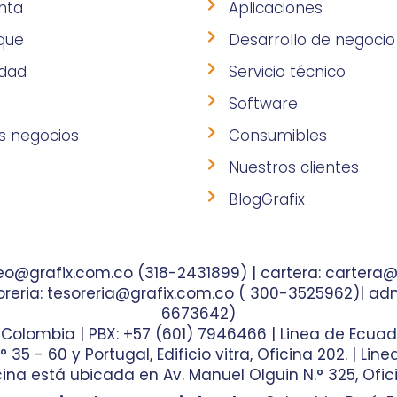
nta
Aplicaciones
que
Desarrollo de negocio
idad
Servicio técnico
Software
s negocios
Consumibles
Nuestros clientes
BlogGrafix
o@grafix.com.co (318-2431899) | cartera: cartera@
reria: tesoreria@grafix.com.co ( 300-3525962)| adm
6673642)
- Colombia | PBX: +57 (601) 7946466 | Linea de Ecuad
35 - 60 y Portugal, Edificio vitra, Oficina 202. | Lin
ina está ubicada en Av. Manuel Olguin N.° 325, Ofici