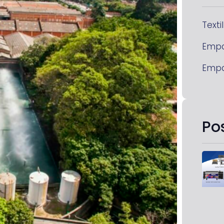
Textil
Emp
Emp
Po