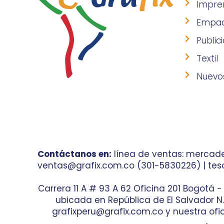
Impre
Empa
Public
Textil
Nuevo
Contáctanos en:
línea de ventas: mercade
ventas@grafix.com.co (301-5830226) | teso
Carrera 11 A # 93 A 62 Oficina 201 Bogotá 
ubicada en República de El Salvador N.° 
grafixperu@grafix.com.co y nuestra ofic