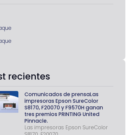
aque
aque
st recientes
Comunicados de prensaLas
impresoras Epson SureColor
S8170, F20070 y F9570H ganan
tres premios PRINTING United
Pinnacle.
Las impresoras Epson SureColor
S8170, F20070