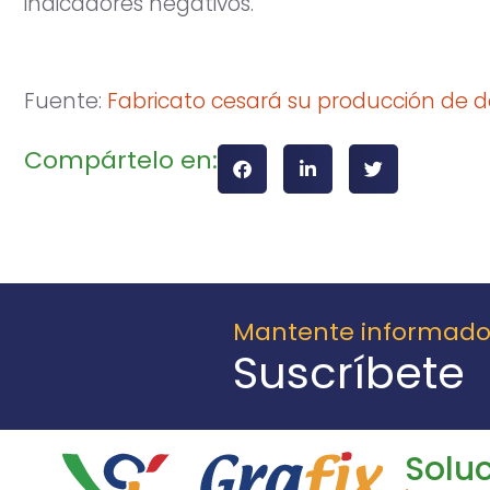
indicadores negativos.
Fuente:
Fabricato cesará su producción de 
Compártelo en:
Mantente informad
Suscríbete
Soluc