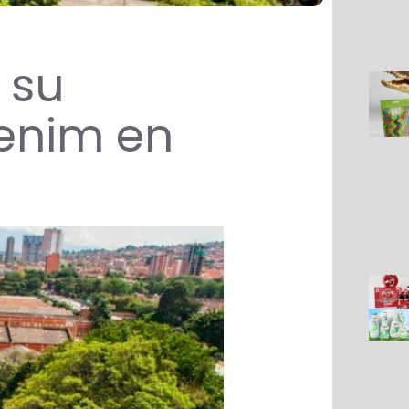
 su
enim en