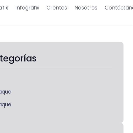
afix
Infografix
Clientes
Nosotros
Contáctan
tegorías
aque
aque