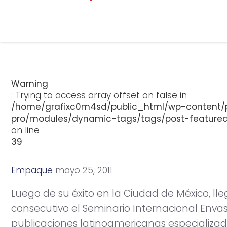
Warning
: Trying to access array offset on false in
/home/grafixc0m4sd/public_html/wp-content/p
pro/modules/dynamic-tags/tags/post-feature
on line
39
Empaque
m
a
y
o
2
5
,
2
0
1
1
Luego de su éxito en la Ciudad de México, l
consecutivo el Seminario Internacional Envas
publicaciones latinoamericanas especializa