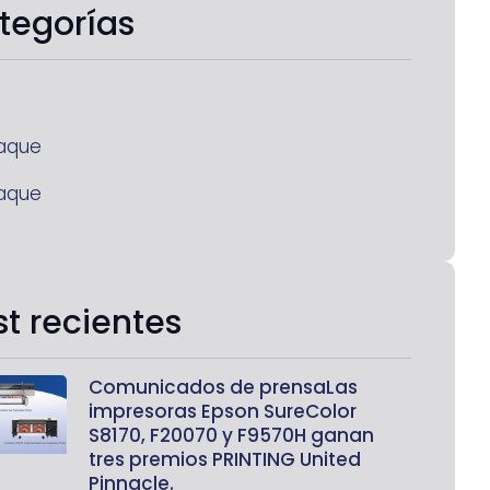
tegorías
aque
aque
st recientes
Comunicados de prensaLas
impresoras Epson SureColor
S8170, F20070 y F9570H ganan
tres premios PRINTING United
Pinnacle.