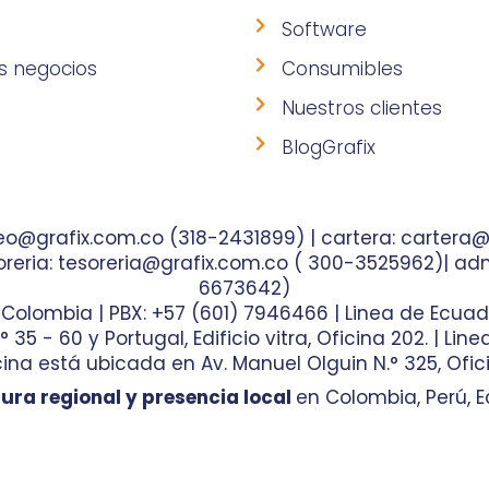
Software
s negocios
Consumibles
Nuestros clientes
BlogGrafix
o@grafix.com.co (318-2431899) | cartera: cartera@
reria: tesoreria@grafix.com.co ( 300-3525962)| adm
6673642)
- Colombia | PBX: +57 (601) 7946466 | Linea de Ecuad
35 - 60 y Portugal, Edificio vitra, Oficina 202. | Lin
ina está ubicada en Av. Manuel Olguin N.° 325, Ofici
ura regional y presencia local
en Colombia, Perú, E
 de Marketing Digital
y hecho por
Diseño de Pági