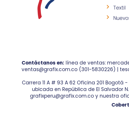
Textil
Nuevo
Contáctanos en:
línea de ventas: mercade
ventas@grafix.com.co (301-5830226) | teso
Carrera 11 A # 93 A 62 Oficina 201 Bogotá 
ubicada en República de El Salvador N.° 
grafixperu@grafix.com.co y nuestra ofic
Cobert
© 2023 Diseño por
Agencia