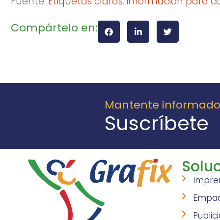
Fuente:
Etiquetas claras: información para 
Compártelo en:
Mantente informad
Suscríbete
Soluc
Impre
Empa
Public