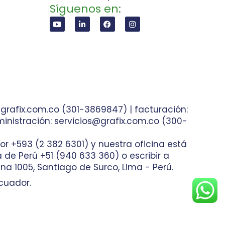
Síguenos en:
grafix.com.co (301-3869847) | facturación:
inistración: servicios@grafix.com.co (300-
or +593 (2 382 6301) y nuestra oficina está
ea de Perú +51 (940 633 360) o escribir a
na 1005, Santiago de Surco, Lima - Perú.
cuador.
nas Web
Bogotá, Colombia.