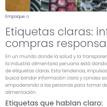
Empaque
a
b
r
i
l
1
8
,
2
0
2
5
Etiquetas claras: 
compras responsab
En un mundo donde la salud y la transpare
la industria alimentaria peruana está dand
de etiquetas claras. Esta tendencia, impuls
busca brindar información clara y concisa so
empoderando a las personas para tomar dec
alimentación.
Etiquetas que hablan claro: