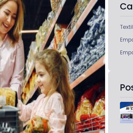
Ca
Textil
Emp
Emp
Po