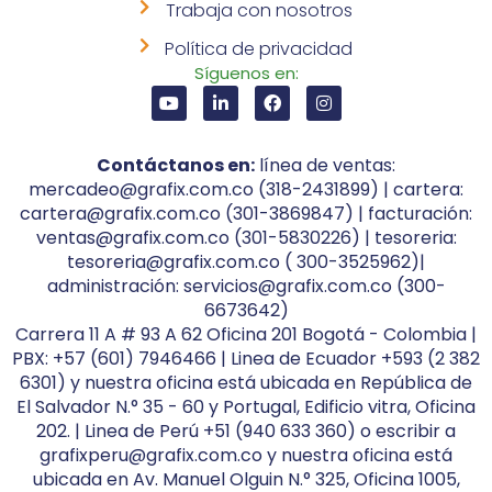
Trabaja con nosotros
Política de privacidad
Síguenos en:
Contáctanos en:
línea de ventas:
mercadeo@grafix.com.co (318-2431899) | cartera:
cartera@grafix.com.co (301-3869847) | facturación:
ventas@grafix.com.co (301-5830226) | tesoreria:
tesoreria@grafix.com.co ( 300-3525962)|
administración: servicios@grafix.com.co (300-
6673642)
Carrera 11 A # 93 A 62 Oficina 201 Bogotá - Colombia |
PBX: +57 (601) 7946466 | Linea de Ecuador +593 (2 382
6301) y nuestra oficina está ubicada en República de
El Salvador N.° 35 - 60 y Portugal, Edificio vitra, Oficina
202. | Linea de Perú +51 (940 633 360) o escribir a
grafixperu@grafix.com.co y nuestra oficina está
ubicada en Av. Manuel Olguin N.° 325, Oficina 1005,