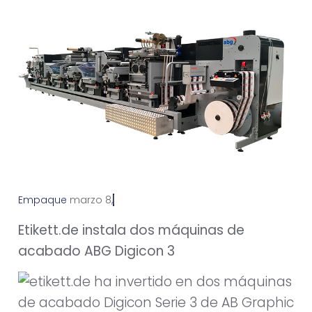
Empaque
m
a
r
z
o
8
,
2
0
2
1
Etikett.de instala dos máquinas de
acabado ABG Digicon 3