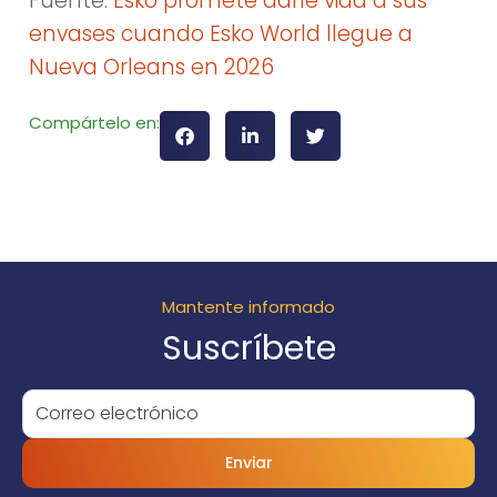
Fuente:
Esko promete darle vida a sus
envases cuando Esko World llegue a
Nueva Orleans en 2026
Compártelo en:
Mantente informado
Suscríbete
Enviar