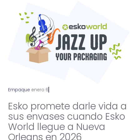
Empaque
e
n
e
r
o
6
,
2
0
2
5
Esko promete darle vida a
sus envases cuando Esko
World llegue a Nueva
Orleans en 2026