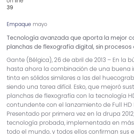
on line
39
Empaque
m
a
y
o
2
2
,
2
0
1
3
Tecnología avanzada que aporta la mejor ca
planchas de flexografía digital, sin procesos
Gante (Bélgica), 26 de abril de 2013 – En la
hasta ahora la combinación de una buena i
tinta en sólidos similares a las del huecogr
siendo una tarea difícil. Esko, que mejoró s
planchas de flexografía con la tecnología H
contundente con el lanzamiento de Full HD F
Presentado por primera vez en la drupa 2012
tecnología probada, implementada en más de
todo el mundo, y todos ellos confirman sus 