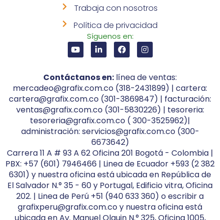
Trabaja con nosotros
Política de privacidad
Síguenos en:
Contáctanos en:
línea de ventas:
mercadeo@grafix.com.co (318-2431899) | cartera:
cartera@grafix.com.co (301-3869847) | facturación:
ventas@grafix.com.co (301-5830226) | tesoreria:
tesoreria@grafix.com.co ( 300-3525962)|
administración: servicios@grafix.com.co (300-
6673642)
Carrera 11 A # 93 A 62 Oficina 201 Bogotá - Colombia |
PBX: +57 (601) 7946466 | Linea de Ecuador +593 (2 382
6301) y nuestra oficina está ubicada en República de
El Salvador N.° 35 - 60 y Portugal, Edificio vitra, Oficina
202. | Linea de Perú +51 (940 633 360) o escribir a
grafixperu@grafix.com.co y nuestra oficina está
ubicada en Av. Manuel Olguin N.° 325, Oficina 1005,