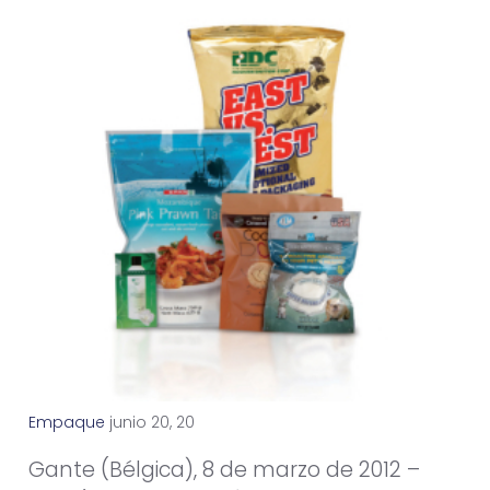
Empaque
j
u
n
i
o
2
0
,
2
0
1
2
Gante (Bélgica), 8 de marzo de 2012 –