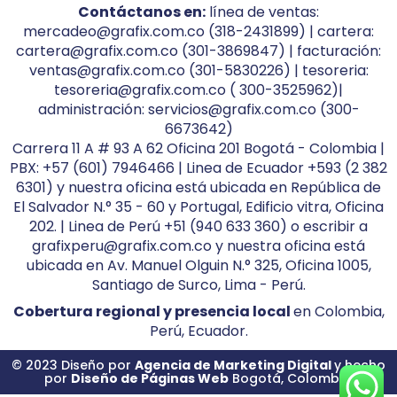
Contáctanos en:
línea de ventas:
mercadeo@grafix.com.co (318-2431899) | cartera:
cartera@grafix.com.co (301-3869847) | facturación:
ventas@grafix.com.co (301-5830226) | tesoreria:
tesoreria@grafix.com.co ( 300-3525962)|
administración: servicios@grafix.com.co (300-
6673642)
Carrera 11 A # 93 A 62 Oficina 201 Bogotá - Colombia |
PBX: +57 (601) 7946466 | Linea de Ecuador +593 (2 382
6301) y nuestra oficina está ubicada en República de
El Salvador N.° 35 - 60 y Portugal, Edificio vitra, Oficina
202. | Linea de Perú +51 (940 633 360) o escribir a
grafixperu@grafix.com.co y nuestra oficina está
ubicada en Av. Manuel Olguin N.° 325, Oficina 1005,
Santiago de Surco, Lima - Perú.
Cobertura regional y presencia local
en Colombia,
Perú, Ecuador.
© 2023 Diseño por
Agencia de Marketing Digital
y hecho
por
Diseño de Páginas Web
Bogotá, Colombia.