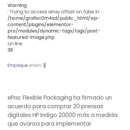
Warning
: Trying to access array offset on false in
/home/grafixc0m4sd/public_html/wp-
content/plugins/elementor-
pro/modules/dynamic-tags/tags/post-
featured-image.php
on line
39
Empaque
e
n
e
r
o
3
0
,
2
0
1
9
ePac Flexible Packaging ha firmado un
acuerdo para comprar 20 prensas
digitales HP Indigo 20000 más a medida
que avanza para implementar