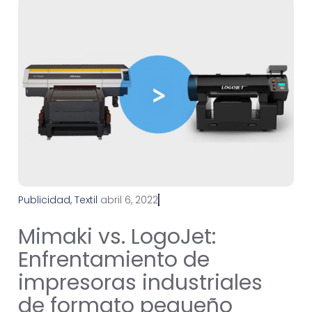
Publicidad
,
Textil
a
b
r
i
l
6
,
2
0
2
2
Mimaki vs. LogoJet:
Enfrentamiento de
impresoras industriales
de formato pequeño